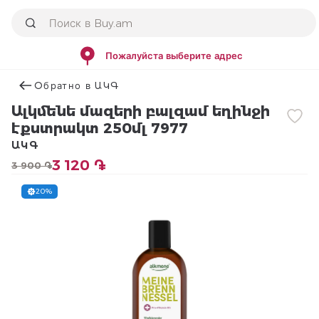
Пожалуйста выберите адрес
Օбратно в ԱԿԳ
Ալկմենե մազերի բալզամ եղինջի
էքստրակտ 250մլ 7977
ԱԿԳ
3 120 ֏
3 900 ֏
20%