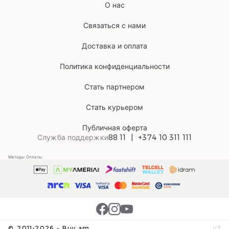
О нас
Связаться с нами
Доставка и оплата
Политика конфиденциальности
Стать партнером
Стать курьером
Публичная оферта
Служба поддержки
88 11
+374 10 311 111
Методы Оплаты
©
2011-
2026
-
Buy.am
v
2