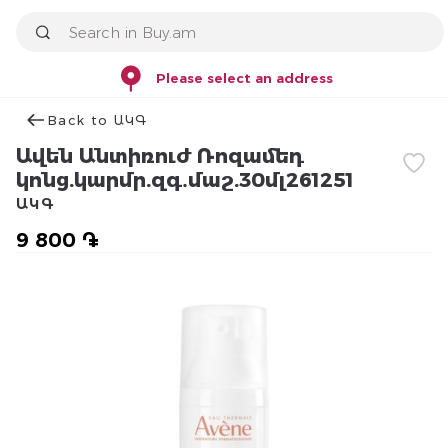
Please select an address
Back to ԱԿԳ
Ավեն Անտիռուժ Ռոզամեդ
կոնց.կարմր.զգ․մաշ.30մլ261251
ԱԿԳ
9 800 ֏