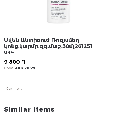
Ավեն Անտիռուժ Ռոզամեդ
կոնց.կարմր.զգ․մաշ.30մլ261251
ԱԿԳ
9 800 ֏
Code:
AKG-20378
Comment
Similar items