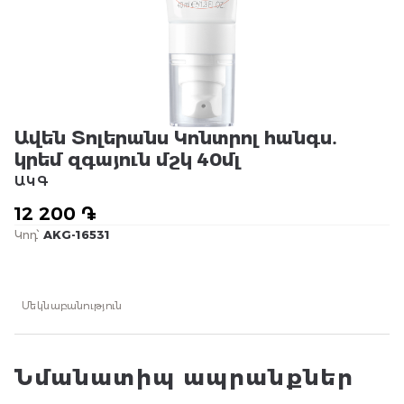
Ավեն Տոլերանս Կոնտրոլ հանգս․
կրեմ զգայուն մշկ 40մլ
ԱԿԳ
12 200 ֏
Կոդ՝
AKG-16531
Մեկնաբանություն
Նմանատիպ ապրանքներ