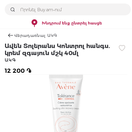
Խնդրում ենք ընտրել հասցե
Վերադառնալ ԱԿԳ
Ավեն Տոլերանս Կոնտրոլ հանգս․
կրեմ զգայուն մշկ 40մլ
ԱԿԳ
12 200 ֏