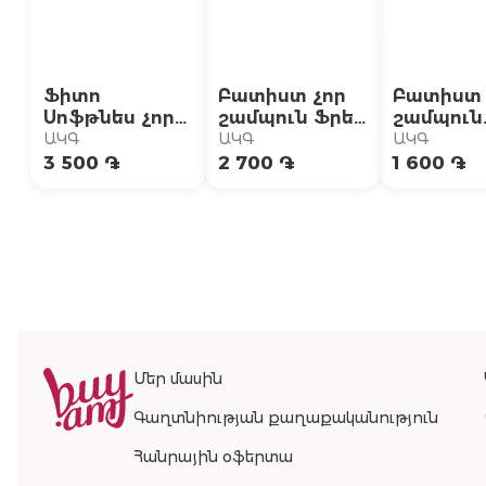
Ֆիտո
Բատիստ չոր
Բատիստ 
Սոֆթնես չոր
շամպուն Ֆրեշ
շամպուն
շամպուն 75մլ
200մլ
պարզ blu
ԱԿԳ
ԱԿԳ
ԱԿԳ
50մլ
3 500 ֏
2 700 ֏
1 600 ֏
Մեր մասին
Գաղտնիության քաղաքականություն
Հանրային օֆերտա