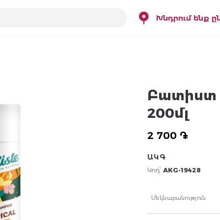
Խնդրում ենք ը
Բատիստ 
200մլ
2 700 ֏
ԱԿԳ
Կոդ՝
AKG-19428
Մեկնաբանություն