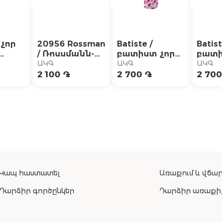
չոր
20956 Rossman
Batiste /
Batist
/ Ռոսսմանն-
բատիստ չոր
բատի
sh
Իսանա չոր
շամպուն
շամպ
ԱԿԳ
ԱԿԳ
ԱԿԳ
շամպուն մուգ
ծավալ 200մլ
200մ
2 100 ֏
2 700 ֏
2 700
մազերի 200մլ
Կապ հաստատել
Առաքում և վճար
Դարձիր գործընկեր
Դարձիր առաքի