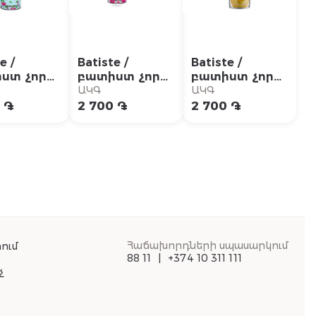
e /
Batiste /
Batiste /
ստ չոր
բատիստ չոր
բատիստ չոր
ուն բալ
շամպուն բլաշ
շամպուն
ԱԿԳ
ԱԿԳ
լ
200մլ
պլյուս փայլուն
 ֏
2 700 ֏
2 700 ֏
շեկ 200մլ
Հաճախորդների սպասարկում
ում
88 11
+374 10 311 111
չ