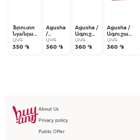
Ֆրուտո
Agusha
Agusha /
Agusha /
Նյանյա
/
Ագուշա
Ագուշա
Նեկտար՝
Ագուշա
հյութ
հյութ
ԱԿԳ
ԱԿԳ
ԱԿԳ
ԱԿԳ
խնձոր և
հյութ
խնձորի
խնձորի
350 ֏
360 ֏
360 ֏
360 ֏
անանաս
տանձի
և
պտղամսով
0.2մլ
200գ
մասուրի
200գ
200 գր
About Us
Privacy policy
Public Offer