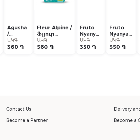
Agusha
Fleur Alpine /
Fruto
Fruto
/
Ֆլյուր
Nyanya
Nyanya /
Ագուշա
Ալպին հյութ
/
Ֆրուտո
ԱԿԳ
ԱԿԳ
ԱԿԳ
ԱԿԳ
հյութ
խնձոր
Ֆրուտո
Նյանյա
360 ֏
560 ֏
350 ֏
350 ֏
խնձորի
աղբյուրի
Նյանյա
հյութ
և
ջրով
հյութ
խնձոր,
դեղձի
8+ամսական
խնձոր,
հաղարջ
200գ
200մլ
մասուր
0,2լ
0,2լ
Contact Us
Delivery a
Become a Partner
Become a C