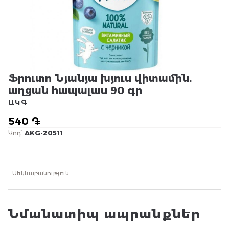
Ֆրուտո Նյանյա խյուս վիտամին․
աղցան հապալաս 90 գր
ԱԿԳ
540 ֏
Կոդ՝
AKG-20511
Մեկնաբանություն
Նմանատիպ ապրանքներ