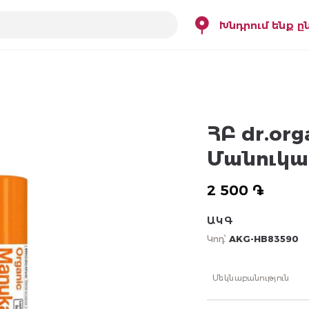
Խնդրում ենք ը
ՀԲ dr.or
Մանուկա 
2 500 ֏
ԱԿԳ
Կոդ՝
AKG-HB83590
Մեկնաբանություն