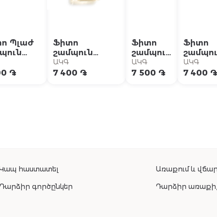
ո Պլաժ
Ֆիտո
Ֆիտո
Ֆիտո
պուն
շամպուն
շամպուն
շամպո
ավեցնող
հակաթեփային
խոնավ․
զգայու
ԱԿԳ
ԱԿԳ
ԱԿԳ
ից հետո
250մլ
գանգուր
գլխամ
00 ֏
7 400 ֏
7 500 ֏
7 400 
մլ
մազերի
համար
250մլ
250մլ
Կապ հաստատել
Առաքում և վճար
Դարձիր գործընկեր
Դարձիր առաքի