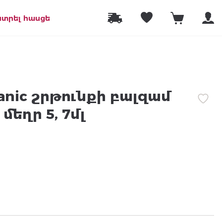
նտրել հասցե
ganic շրթունքի բալզամ
մեղր 5, 7մլ