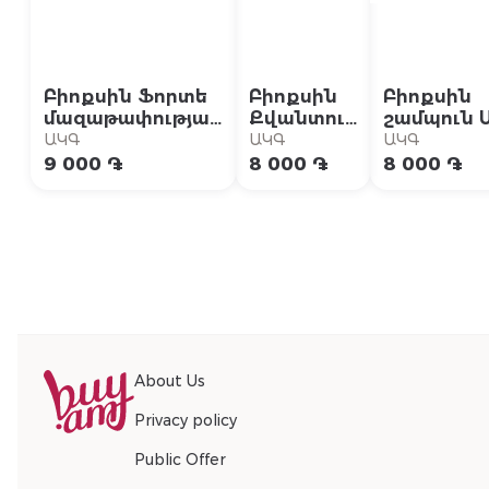
Բիոքսին Ֆորտե
Բիոքսին
Բիոքսին
մազաթափության
Քվանտում
շամպուն 
շամպուն 3*300մլ
շամպուն
սխտորի
ԱԿԳ
ԱԿԳ
ԱԿԳ
մազաթ․
էքստրակ
9 000 ֏
8 000 ֏
8 000 ֏
յուղոտ
3*300մլ
մազ․
3*300մլ
About Us
Privacy policy
Public Offer