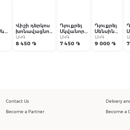
Վիշի դերկոս
Դյուքրեյ
Դյուքրեյ
Դ
Սև
խոնավացնող
Սկվանորմ
Սենսինոլ
Ս
կոնդիցիոներ
շամպուն
շամպուն
շ
ԱԿԳ
ԱԿԳ
ԱԿԳ
Ա
տով
թեփի դեմ
յուղոտ
400մլ
2
8 450 ֏
7 450 ֏
9 000 ֏
7
200մլ
թեփի դեմ
3
200մլ
Contact Us
Delivery a
Become a Partner
Become a C