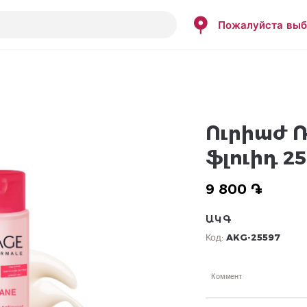
Пожалуйста выб
Ուրիաժ 
ֆլուիդ 25
9 800 ֏
ԱԿԳ
Код:
AKG-25597
Коммент