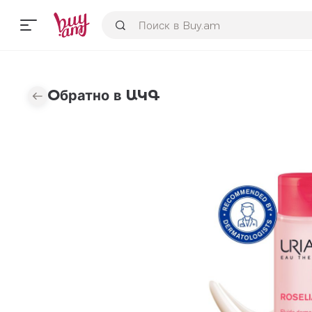
Օбратно в ԱԿԳ