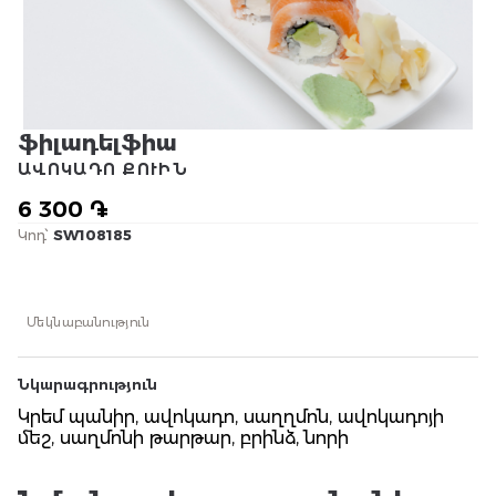
ֆիլադելֆիա
ԱՎՈԿԱԴՈ ՔՈՒԻՆ
6 300 ֏
Կոդ՝
SW108185
Մեկնաբանություն
Նկարագրություն
Կրեմ պանիր, ավոկադո, սաղղմոն, ավոկադոյի
մեշ, սաղմոնի թարթար, բրինձ, նորի