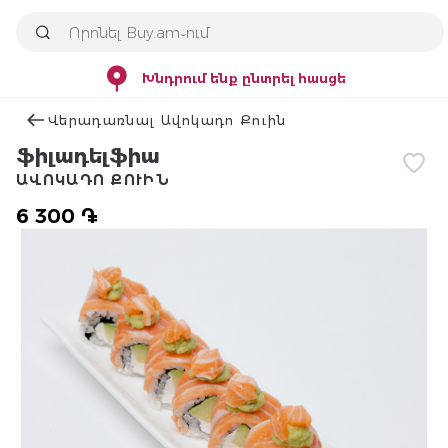
Խնդրում ենք ընտրել հասցե
Վերադառնալ Ավոկադո Քուին
ֆիլադելֆիա
ԱՎՈԿԱԴՈ ՔՈՒԻՆ
6 300 ֏