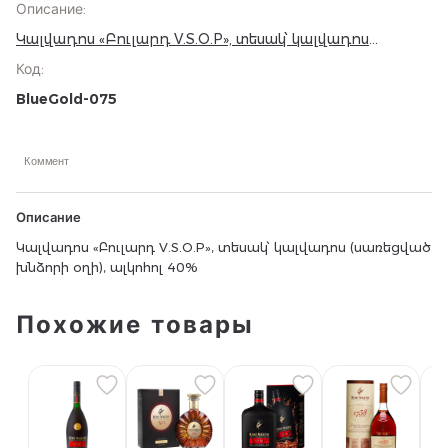
Описание
:
Կալվադոս «Բուլարդ V.S.O.P», տեսակ՝ կալվադոս
(սառեցված խնձորի օղի), ալկոհոլ 40%
Код
:
BlueGold-075
Коммент
Описание
Կալվադոս «Բուլարդ V.S.O.P», տեսակ՝ կալվադոս (սառեցված
խնձորի օղի), ալկոհոլ 40%
Похожие товары