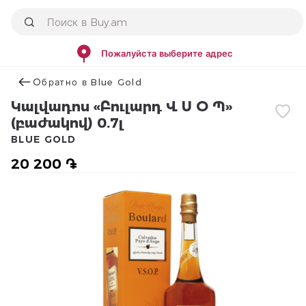
Пожалуйста выберите адрес
Օбратно в Blue Gold
Կալվադոս «Բուլարդ Վ Ս Օ Պ»
(բաժակով) 0.7լ
BLUE GOLD
20 200 ֏