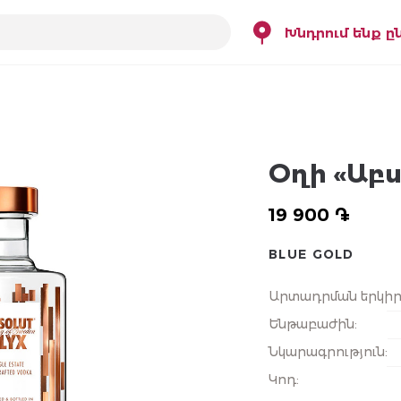
Խնդրում ենք ը
Օղի «Աբսո
19 900 ֏
BLUE GOLD
Արտադրման երկի
Ենթաբաժին
:
Նկարագրություն
:
Կոդ
: