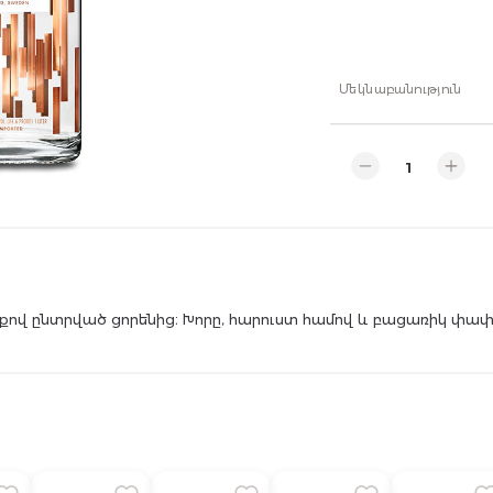
Մեկնաբանություն
ով ընտրված ցորենից։ Խորը, հարուստ համով և բացառիկ փա