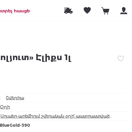
նտրել հասցե
լյուտ» Էլիքս 1լ
ր
:
Շվեդիա
Օղի
Սուպեր-պրեմիում շվեդական օղի՝ պատրաստված
ձեռքով ընտրված ցորենից։ Խորը, հարուստ համով և
BlueGold-390
բացառիկ փափուկ ավարտով։