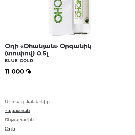
Օղի «Օհանյան» Օրգանիկ
(տուփով) 0.5լ
BLUE GOLD
11 000 ֏
Արտադրման երկիր
:
Հայաստան
Ենթաբաժին
:
Օղի