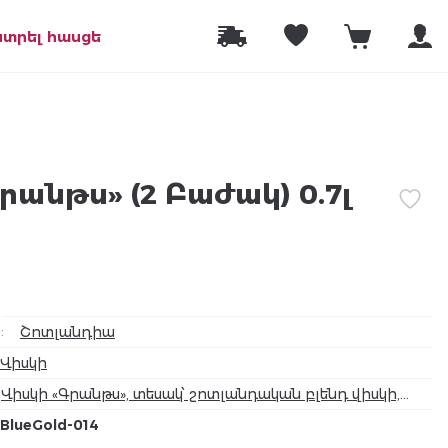
նտրել հասցե
րանթս» (2 Բաժակ) 0.7լ
ր
:
Շոտլանդիա
Վիսկի
Վիսկի «Գրանթս», տեսակ՝ շոտլանդական բլենդ վիսկի,
ալկոհոլ 40%
BlueGold-014