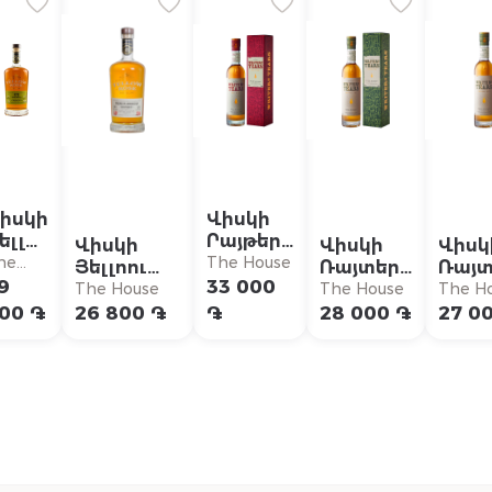
իսկի
Վիսկի
ելլու
Րայթերս
Վիսկի
Վիսկի
Վիսկ
ոուզ
Թիըրս
he
The House
Յելլոու
Ռայտերս
Ռայտ
այ
Ռեդ Հեդ
ouse
9
33 000
Ռոուզ
Տիերս
Տիեր
The House
The House
The H
Ամերիկան
Քոփեր
Քոփ
00 ֏
26 800 ֏
֏
28 000 ֏
27 0
Պրեմիում
Փոթ
Փոթ