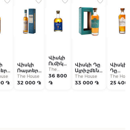
Վիսկի
Ումիկի,
ի
Վիսկի
Վիսկի Դը
Վիսկի
Օկեան
The
երս
Ռայտերս
Այրիշմեն
Դը
Ֆյուզդ
House
36 800
ս
Տիերս
Քըրիբիան
Այրիշմ
ouse
The House
The House
The Hous
եր
Դաբլ
քասկ
Դը
00 ֏
32 000 ֏
֏
33 000 ֏
25 400
Օուք
ֆինիշ
Հարվե