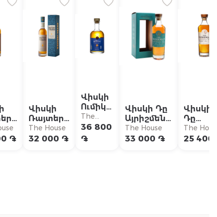
Վիսկի
Ումիկի,
ի
Վիսկի
Վիսկի Դը
Վիսկի
Օկեան
The
երս
Ռայտերս
Այրիշմեն
Դը
Ֆյուզդ
House
36 800
ս
Տիերս
Քըրիբիան
Այրիշմ
ouse
The House
The House
The Hous
եր
Դաբլ
քասկ
Դը
00 ֏
32 000 ֏
֏
33 000 ֏
25 400
Օուք
ֆինիշ
Հարվե