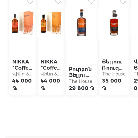
NIKKA
NIKKA
Յելլոու
Վ
"Coffey
"Coffey
Ռոուզ
Յ
Բուրբոն
Grain"
Malt"
Աութլոու
Ռ
Վինո &
Վինո &
The House
T
Յելլու
With 2
With 2
Բուրբոն
Ռ
Վինո
Վինո
H
44 000
44 000
35 000
2
Ռոուզ
The House
verres,
verres,
Վիսկի
Գինիներ
Գինիներ
Հարիս
֏
֏
29 800 ֏
֏
0
վիսկի
վիսկի
Քաունթի
0.7լ
0.7լ
Վիսկի