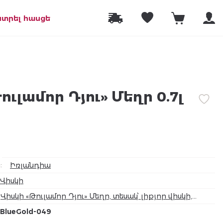
նտրել հասցե
ուլամոր Դյու» Մեղր 0.7լ
ր
:
Իռլանդիա
Վիսկի
Վիսկի «Թուլամոր Դյու» Մեղր, տեսակ՝ լիքյոր վիսկի,
ալկոհոլ 35%
BlueGold-049