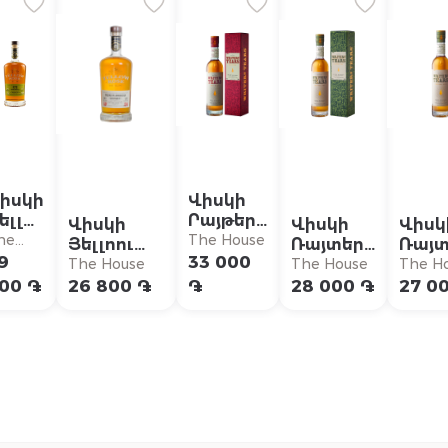
իսկի
Վիսկի
ելլու
Րայթերս
Վիսկի
Վիսկի
Վիսկ
ոուզ
Թիըրս
he
The House
Յելլոու
Ռայտերս
Ռայտ
այ
Ռեդ Հեդ
ouse
9
33 000
Ռոուզ
Տիերս
Տիեր
The House
The House
The H
Ամերիկան
Քոփեր
Քոփ
00 ֏
26 800 ֏
֏
28 000 ֏
27 0
Պրեմիում
Փոթ
Փոթ