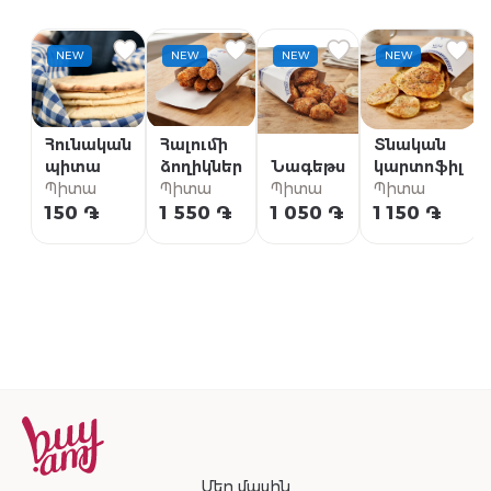
NEW
NEW
NEW
NEW
Հունական
Հալումի
Տնական
պիտա
ձողիկներ
Նագեթս
կարտոֆիլ
Պիտա
Պիտա
Պիտա
Պիտա
150 ֏
1 550 ֏
1 050 ֏
1 150 ֏
Մեր մասին