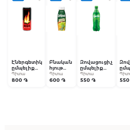
Էներգետիկ
Բնական
Զովացուցիչ
Զով
ըմպելիք
հյութ
ըմպելիք
ըմպ
«Burn» 0.25լ
«Добрый»
«Sprite» 0.5լ
«Fan
Պիտա
Պիտա
Պիտա
Պիտ
0.33լ
800 ֏
600 ֏
550 ֏
550