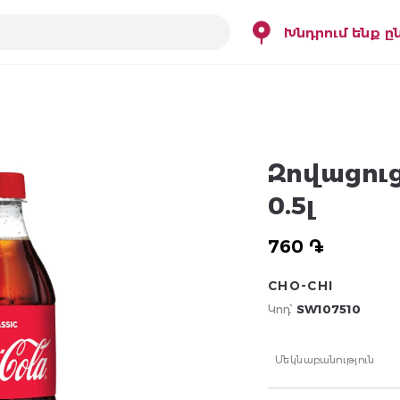
Խնդրում ենք ը
Զովացուց
0.5լ
760 ֏
CHO-CHI
Կոդ՝
SW107510
Մեկնաբանություն