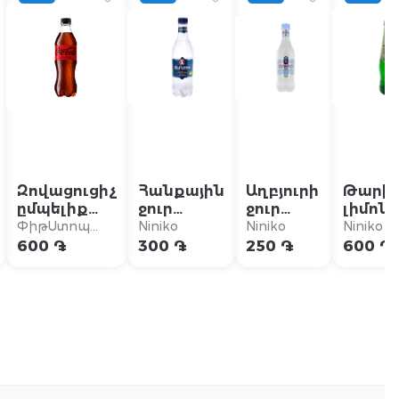
Զովացուցիչ
Հանքային
Աղբյուրի
Թարխո
ըմպելիք
ջուր
ջուր
լիմոն
«Coca-Cola
«Ջերմուկ»
«Բյուրեղ»
«Չիտո
ՓիթՍտոպ
Niniko
Niniko
Niniko
Zero» 0.5լ
0.33լ
0.33լ
Գվրիտ
Բուրգեր
600 ֏
300 ֏
250 ֏
600 ֏
0.5լ