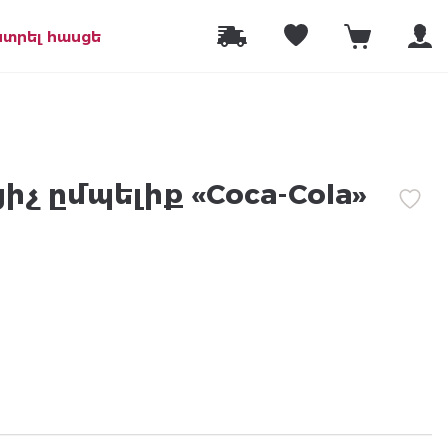
նտրել հասցե
իչ ըմպելիք «Coca-Cola»