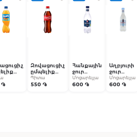
ացուցիչ
Զովացուցիչ
Հանքային
Աղբյուրի
ելիք
ըմպելիք
ջուր
ջուր
ta» 0.5լ
«Coca-Cola»
«Ջերմուկ»
«Բյուրեղ»
ա
Պիտա
Մոցարելլա
Մոցարելլա
0.5լ
0.33լ
0.33լ
 ֏
550 ֏
600 ֏
600 ֏