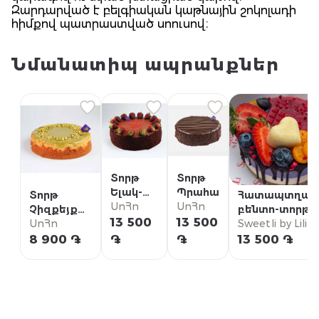
Զարդարված է բելգիական կաթնային շոկոլադի
հիմքով պատրաստված սոուսով։
Նմանատիպ ապրանքներ
Տորթ
Տորթ
Ելակ-
Պրահա
Տորթ
Հատապտղայ
Շոկոլադ
ՍոՀո
ՍոՀո
Չիզքեյք
բենտո-տորթ
13 500
13 500
Պիստակով
ՍոՀո
հապալասով և
Sweetli by Lilit
փոքր
ազնվամորիով
8 900 ֏
֏
֏
13 500 ֏
Վեգան