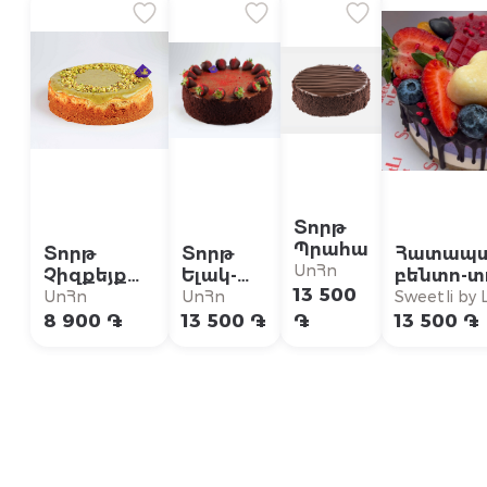
Տորթ
Պրահա
Տորթ
Տորթ
Հատապտ
ՍոՀո
Չիզքեյք
Ելակ-
բենտո-տ
13 500
Պիստակով
Շոկոլադ
հապալաս
ՍոՀո
ՍոՀո
Sweetli by Li
փոքր
ազնվամ
8 900 ֏
13 500 ֏
֏
13 500 ֏
Վեգան