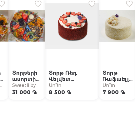
ի
Տորթերի
Տորթ Ռեդ
Տորթ
ասորտի
Վելվետ
Ռաֆաելլո
N1
Հատապտղային
փոքր
Sweetli by
ՍոՀո
ՍոՀո
(առանց
փոքր
Lilit
֏
31 000 ֏
8 500 ֏
7 900 ֏
շաքար,
առանց
,
գլյուտեն,
առանց
ա)
լակտոզա)
Վեգան