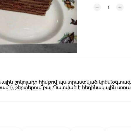
նային շոկոլադի հիմքով պատրաստված կրեմ(օգտագործ
մը), շերտերում՝բալ։Պատված է հեղինակային սոուս