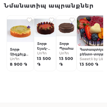
Նմանատիպ ապրանքներ
Տորթ
Տորթ
Ելակ-
Պրահա
Տորթ
Հատապտղայ
Շոկոլադ
ՍոՀո
ՍոՀո
Չիզքեյք
բենտո-տորթ
13 500
13 500
Պիստակով
ՍոՀո
հապալասով և
Sweetli by Lilit
փոքր
ազնվամորիով
8 900 ֏
֏
֏
13 500 ֏
Վեգան