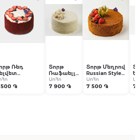
որթ Ռեդ
Տորթ
Տորթ Մեղրով
Տ
ելվետ
Ռաֆաելլո
Russian Style
Ել
ատապտղային
փոքր
փոքր
Շո
ոՀո
ՍոՀո
ՍոՀո
Սո
ոքր
Վ
 500 ֏
7 900 ֏
7 500 ֏
7 
փ