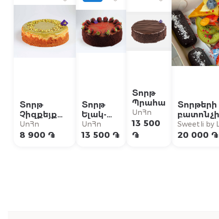
Տորթ
Պրահա
Տորթ
Տորթ
Տորթերի
ՍոՀո
Չիզքեյք
Ելակ-
բատոնչի
13 500
Պիստակով
Շոկոլադ
հավաքա
ՍոՀո
ՍոՀո
Sweetli by Li
փոքր
Վեգան
8 900 ֏
13 500 ֏
֏
20 000 ֏