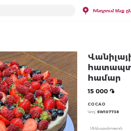
Խնդրում ենք ը
Վանիլայ
հատապտո
համար
15 000 ֏
COCAO
Կոդ՝
SW107738
Մեկնաբանություն