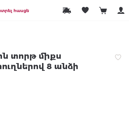
նտրել հասցե
ին տորթ միքս
ւղներով 8 անձի