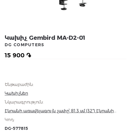
Կախիչ Gembird MA-D2-01
DG COMPUTERS
15 900 ֏
Ենթաբաժին
:
Կախիչներ
Նկարագրություն
:
Էկրանի առավելագույն չափը՝ 81.3 սմ (32″) Էկրանի
նվազագույն չափը՝ 43.2 սմ (17″) VESA առավելագույն
Կոդ
:
ստանդարտ՝ 100 × 100 մմ VESA նվազագույն
ստանդարտ՝ 75 × 75 մմ Առավելագույն ընդհանուր
DG-577815