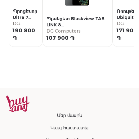
Պրոցեսոր
Ռոութեր
Ultra 7
Ubiquiti
Պլանշետ Blackview TAB
270K
DG
UniFi
DG
LINK 8
Computers
Cloud
Compute
190 800
171 900
MT8781/6+12GB/SSD256GB
DG Computers
Gateway
֏
107 900 ֏
֏
Max (UCG
Max)
Մեր մասին
Կապ հաստատել