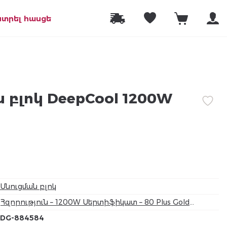
նտրել հասցե
 բլոկ DeepCool 1200W
Սնուցման բլոկ
Հզորություն – 1200W Սերտիֆիկատ – 80 Plus Gold
Մայրական սալիկի միակցիչի տեսակը 24 pin – 1
DG-884584
Պրոցեսորի միակցիչների քանակը – 4+4 pin – 2 PCI-E-ի