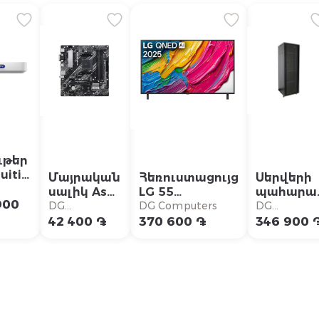
ւթեր
uiti
Մայրական
Հեռուստացույց
Սերվերի
i
սալիկ Asus
LG 55
պահարա
ud
uters
900
PRIME
55QNED80A6A
SP19R-52U
DG
DG Computers
DG
eway
A520M-A
1200MM
Computers
Computers
42 400 ֏
370 600 ֏
346 900 
II/CSM
G-
(90MB17H0-
)
M0EAYC)