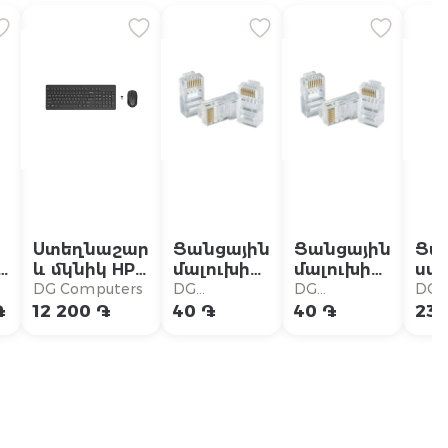
Ստեղնաշար
Ցանցային
Ցանցային
Ցա
ն
և մկնիկ HP
մալուխի
մալուխի
սվի
-
330 WL
միակցիչ
միակցիչ
Dah
DG Computers
DG
DG
DG
Combo Black
Dahua DH-
Dahua DH-
CHS
Computers
Computers
Com
֏
12 200 ֏
40 ֏
40 ֏
23 
2V9E6AA
PFM976-
PFM976-
4ET
631
531