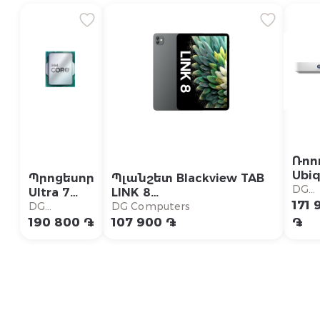
Ռոո
Ubiq
Պրոցեսոր
Պլանշետ Blackview TAB
UniF
DG
Ultra 7
LINK 8
Clo
Comp
171 
270K
MT8781/6+12GB/SSD256GB
DG
DG Computers
Gat
Computers
190 800 ֏
107 900 ֏
֏
Max
(UC
Max