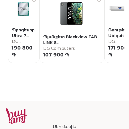
Պրոցեսոր
Ռոութեր
Ultra 7
Ubiquiti
Պլանշետ Blackview TAB
270K
DG
UniFi
DG
LINK 8
Computers
Cloud
Compute
190 800
171 900
MT8781/6+12GB/SSD256GB
DG Computers
Gateway
֏
107 900 ֏
֏
Max (UCG
Max)
Մեր մասին