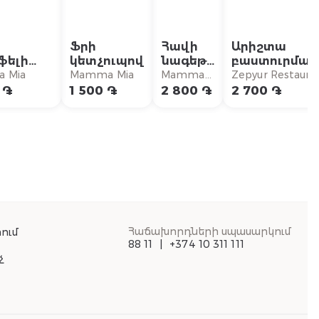
Ֆրի
Հավի
Արիշտա
ֆելի
կետչուպով
նագեթս
բաստուրմայ
վ և ձյուն
ֆրիով
 Mia
Mamma Mia
Mamma
Zepyur Restaura
եզանով
Mia
 ֏
1 500 ֏
2 800 ֏
2 700 ֏
Հաճախորդների սպասարկում
ում
88 11
+374 10 311 111
չ