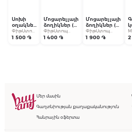
Սոխի
Մոցարելլայի
Մոցարելլայի
Գ
օղակներ
ձողիկներ (5
ձողիկներ (8
կ
(6 հատ)
հատ)
հատ)
բ
ՓիթՍտոպ
ՓիթՍտոպ
ՓիթՍտոպ
M
Բուրգեր
Բուրգեր
Բուրգեր
1 500 ֏
1 400 ֏
1 900 ֏
2
Մեր մասին
Գաղտնիության քաղաքականություն
Հանրային օֆերտա