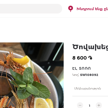
Խնդրում ենք ը
Ծովախե
8 600 ֏
ԷԼ ՏՈՌՈ
Կոդ՝
SW108092
Մեկնաբանություն