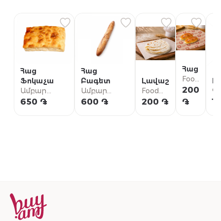
Հաց
Հաց
Հաց
Food
Ֆոկաչա
Բագետ
Լավաշ
Լ
Stop
200
Ամբար
Ամբար
Food
Գր
Գաստրոշոփ
Գաստրոշոփ
Stop
Դ
650 ֏
600 ֏
200 ֏
֏
1