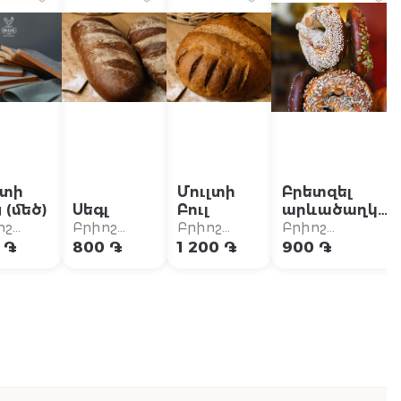
ստի
Մուլտի
Բրետզել
 (մեծ)
Սեգլ
Բուլ
արևածաղկի
սերերմով
ոշ
Բրիոշ
Բրիոշ
Բրիոշ
լանժեղի
Բուլանժեղի
Բուլանժեղի
Բուլանժեղի
 ֏
800 ֏
1 200 ֏
900 ֏