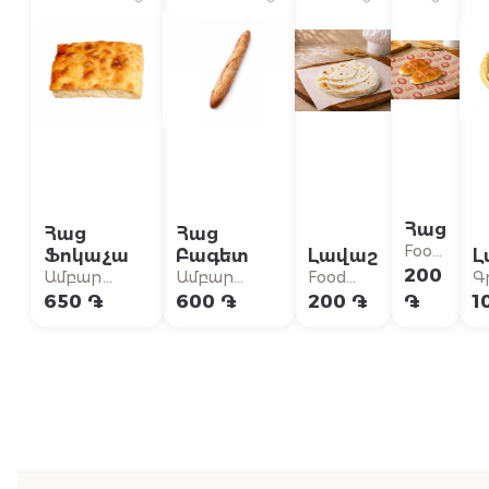
Հաց
Հաց
Հաց
Food
Ֆոկաչա
Բագետ
Լավաշ
Լ
Stop
200
Ամբար
Ամբար
Food
Գ
Գաստրոշոփ
Գաստրոշոփ
Stop
Դ
650 ֏
600 ֏
200 ֏
֏
1