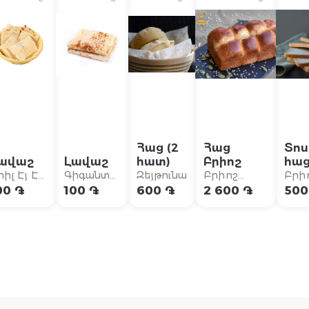
Հաց (2
Հաց
Տո
ավաշ
Լավաշ
հատ)
Բրիոշ
հաց
րիլ Էյ Էմ
Գիգանտ
Զեյթունա
Բրիոշ
Բրի
ավթաշեն
Շաուրմա
Բուլանժեղի
Բու
00 ֏
100 ֏
600 ֏
2 600 ֏
500
Աջափնյակ