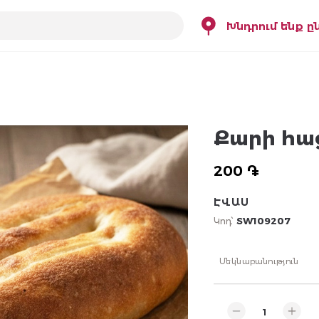
Խնդրում ենք ը
Քարի հա
200 ֏
ԷՎԱՍ
Կոդ՝
SW109207
Մեկնաբանություն