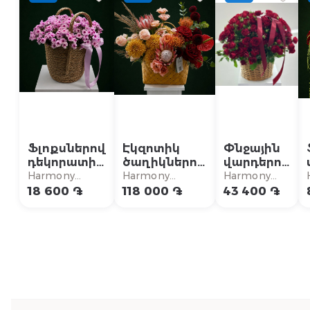
Ֆլոքսներով
Էկզոտիկ
Փնջային
դեկորատիվ
ծաղիկներով
վարդերով
զամբյուղ
կոմպոզիցիա
շքեղ
Harmony
Harmony
Harmony
զամբյուղ
Flowers
Flowers
Flowers
18 600 ֏
118 000 ֏
43 400 ֏