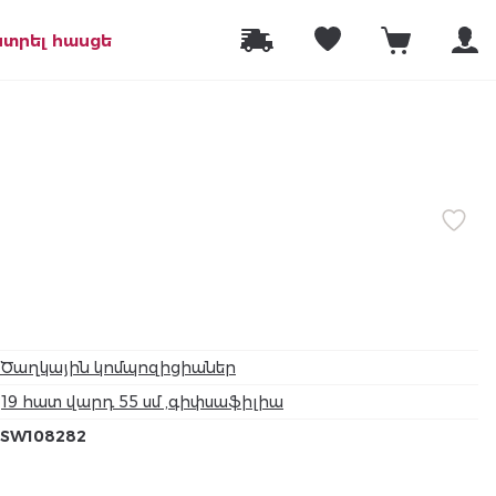
նտրել հասցե
Ծաղկային կոմպոզիցիաներ
19 հատ վարդ 55 սմ ,գիփսաֆիլիա
SW108282