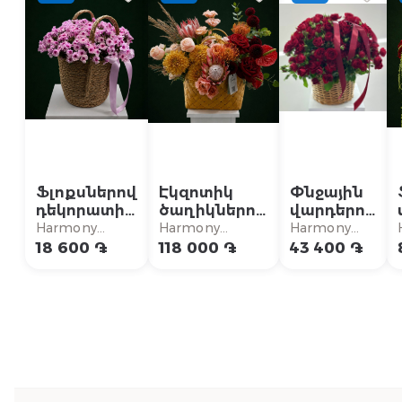
Ֆլոքսներով
Էկզոտիկ
Փնջային
դեկորատիվ
ծաղիկներով
վարդերով
զամբյուղ
կոմպոզիցիա
շքեղ
Harmony
Harmony
Harmony
զամբյուղ
Flowers
Flowers
Flowers
18 600 ֏
118 000 ֏
43 400 ֏