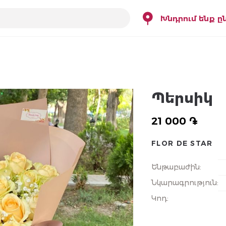
Խնդրում ենք ը
Պերսիկ
21 000 ֏
FLOR DE STAR
Ենթաբաժին
:
Նկարագրություն
:
Կոդ
: