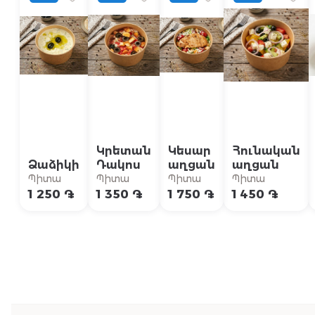
Կրետան
Կեսար
Հունական
Ձաձիկի
Դակոս
աղցան
աղցան
Պիտա
Պիտա
Պիտա
Պիտա
1 250 ֏
1 350 ֏
1 750 ֏
1 450 ֏