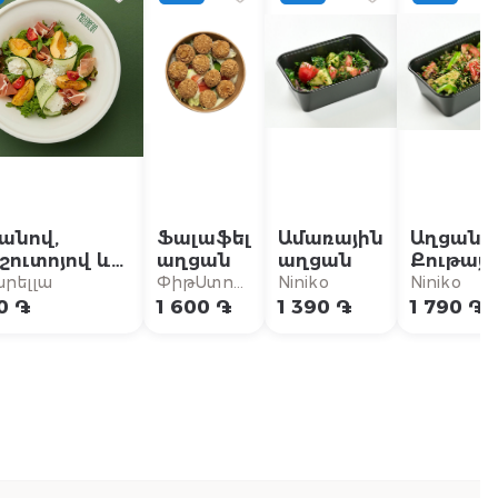
անով,
Ֆալաֆել
Ամառային
Աղցան
շուտոյով և
աղցան
աղցան
Քութայի
աչատելայով
րելլա
ՓիթՍտոպ
Niniko
Niniko
ցան
Բուրգեր
0 ֏
1 600 ֏
1 390 ֏
1 790 ֏