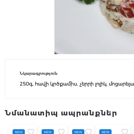
Նկարագրություն
250գ, հավի կրծքամիս, չերրի լոլիկ, մոցարել
Նմանատիպ ապրանքներ
NEW
NEW
NEW
NEW