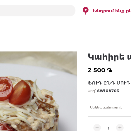
Խնդրում ենք ը
Կահիրե 
2 500 ֏
ՖՈՒԴ ԸՆԴ ՄՈՒԴ
Կոդ՝
SW108703
Մեկնաբանություն