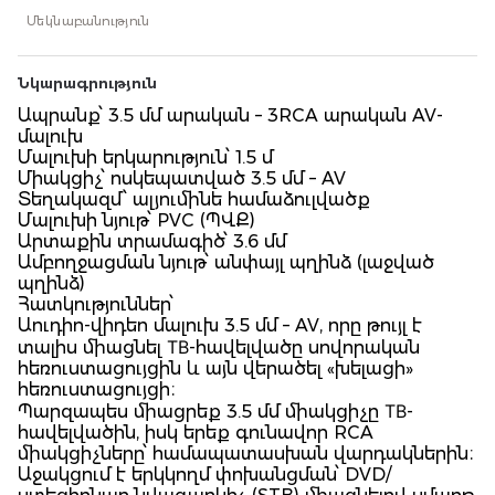
Մեկնաբանություն
Նկարագրություն
Ապրանք՝ 3.5 մմ արական – 3RCA արական AV-
մալուխ
Մալուխի երկարություն՝ 1.5 մ
Միակցիչ՝ ոսկեպատված 3.5 մմ – AV
Տեղակազմ՝ ալյումինե համաձուլվածք
Մալուխի նյութ՝ PVC (ՊՎՔ)
Արտաքին տրամագիծ՝ 3.6 մմ
Ամբողջացման նյութ՝ անփայլ պղինձ (լաջված
պղինձ)
Հատկություններ՝
Աուդիո-վիդեո մալուխ 3.5 մմ – AV, որը թույլ է
տալիս միացնել ТВ-հավելվածը սովորական
հեռուստացույցին և այն վերածել «խելացի»
հեռուստացույցի։
Պարզապես միացրեք 3.5 մմ միակցիչը ТВ-
հավելվածին, իսկ երեք գունավոր RCA
միակցիչները՝ համապատասխան վարդակներին։
Աջակցում է երկկողմ փոխանցման՝ DVD/