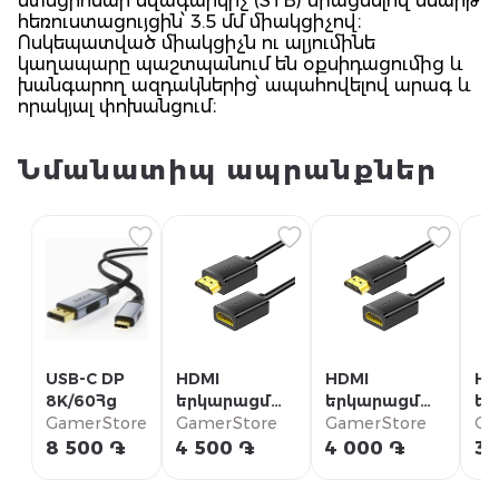
ստեցիոնար նվագարկիչ (STB) միացնելով սմարթ
հեռուստացույցին՝ 3.5 մմ միակցիչով։
Ոսկեպատված միակցիչն ու ալյումինե
կաղապարը պաշտպանում են օքսիդացումից և
խանգարող ազդակներից՝ ապահովելով արագ և
որակյալ փոխանցում։
Նմանատիպ ապրանքներ
USB-C DP
HDMI
HDMI
HD
8K/60Հց
երկարացման
երկարացման
եր
GamerStore
մալուխ 3մ
GamerStore
մալուխ 2մ
GamerStore
մա
Ga
8 500 ֏
4 500 ֏
4 000 ֏
3 