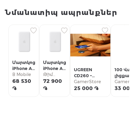
Նմանատիպ ապրանքներ
Մարտկոց
Մարտկոց
iPhone Air
iPhone Air
UGREEN
100 Վտ 
MagSafe
B Mobile
MagSafe
Թիմ
CD260 –
լիցքավո
Battery,
Battery,
Տելեկոմ
68 530
72 900
Մագնիսական
GamerStore
устройс
GamerSt
Model
Model
Արմենիա
Անլար
֏
֏
25 000 ֏
33 000
A3385
A3385
Լիցքավորիչ