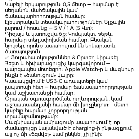
Կաբելի երկարություն: 0,5 մետր — հարմար է
սեղանին, մահճակալին կամ
ճանապարհորդության համար։
Էլեկտրական տեսակարարություններ: Ելքային
լարում / հոսանք — 5 V / 1 A (5 Վտ)։
Դիզայն և կառուցվածք: Կոմպակտ, թեթև,
հարմար տեղափոխման համար։ Բնական
նյութեր, որոնք ապահովում են երկարատև
ծառայություն։
✅ Յուրահատկություններ & Որտեղ կիրառել
Հեշտ և հիփարացուցիչ կարգավորում —
պարզապես մոտեցրու Apple Watch-ը և մագնիսը
ինքն է «ծանուցում» վայրը։
Կապակցվում է USB-C ադապտերի կամ
լապտոպի հետ — հարմար ճանապարհորդության
կամ աշխատանքի համար։
Օրական օգտագործման, ուղևորության, կամ
աշխատասեղանի համար մի խոչընդոտ: 1 մետր
կաբելը հարմար չորրորդության
տրամաբանությամբ։
Մագնիսական ամրացումը ապահովում է, որ
ժամացույցը կայանված է charging–ի ընթացքում,
այլ ոչ մի «ճզմվել» կամ ընկնել չի լինի։