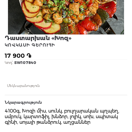
Դաստարխան «Խոզ»
ԿՈՎԿԱՍԻ ԳԵՐՈՒՀԻ
17 900 ֏
Կոդ՝
SW107840
Մեկնաբանություն
Նկարագրություն
4100գ, Խոզի միս, սունկ, բուլղարական պղպեղ,
սմբուկ, կարտոֆիլ, խնձոր, լոլիկ, սոխ, սպիտակ
գինի, սոյայի թանձրուկ, աղցաններ