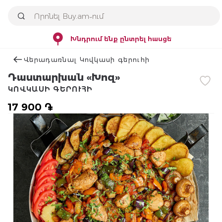
Խնդրում ենք ընտրել հասցե
Վերադառնալ Կովկասի գերուհի
Դաստարխան «Խոզ»
ԿՈՎԿԱՍԻ ԳԵՐՈՒՀԻ
17 900 ֏