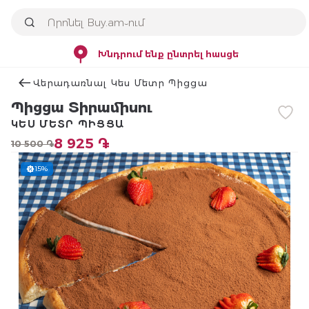
Խնդրում ենք ընտրել հասցե
Վերադառնալ Կես Մետր Պիցցա
Պիցցա Տիրամիսու
ԿԵՍ ՄԵՏՐ ՊԻՑՑԱ
8 925 ֏
10 500 ֏
15%