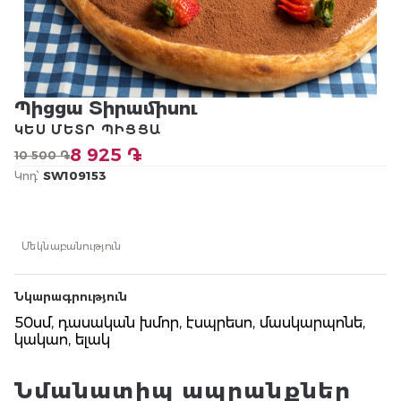
Պիցցա Տիրամիսու
ԿԵՍ ՄԵՏՐ ՊԻՑՑԱ
8 925 ֏
10 500 ֏
Կոդ՝
SW109153
Մեկնաբանություն
Նկարագրություն
50սմ, դասական խմոր, էսպրեսո, մասկարպոնե,
կակաո, ելակ
Նմանատիպ ապրանքներ