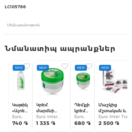
LC105786
Մեկնաբանություն
Նմանատիպ ապրանքներ
NEW
NEW
NEW
NEW
Կաթիկ
Կրեմ
Դեմքի
Մաշկից
«Ալոե»
մարմնի
կրեմ
մշտական ​​և
250մլ
Euro
«Ալոե»
Euro Inter
«Ալոե»
Euro
կիսամշտակա
Euro Inter Trad
նորմալ
Inter
խոնավեցնող
Trade (Spa
նորմալ
Inter
​​մազերի ներկը
(Spa Master)
740 ֏
1 335 ֏
680 ֏
2 500 ֏
և չոր
Trade
250մլ
Master)
և չոր
Trade
հեռացնելու