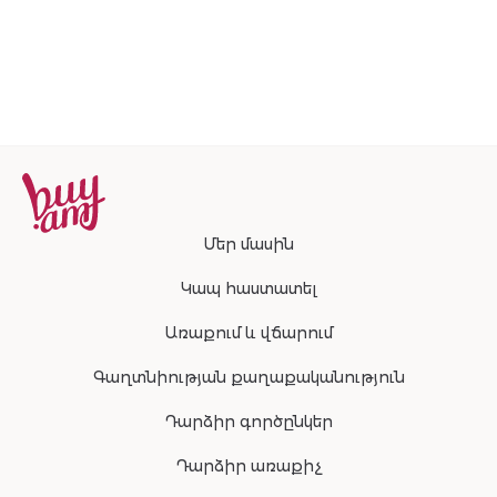
մաշկի
(Spa
մաշկի
(Spa
համար
250մլ
Master)
համար
Master)
նախատեսվա
100մլ
կտոր
Մեր մասին
Կապ հաստատել
Առաքում և վճարում
Գաղտնիության քաղաքականություն
Դարձիր գործընկեր
Դարձիր առաքիչ