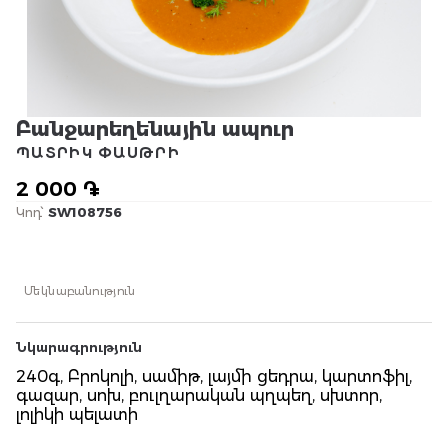
Բանջարեղենային ապուր
ՊԱՏՐԻԿ ՓԱՍԹՐԻ
2 000 ֏
Կոդ՝
SW108756
Մեկնաբանություն
Նկարագրություն
240գ, Բրոկոլի, սամիթ, լայմի ցեդրա, կարտոֆիլ,
գազար, սոխ, բուլղարական պղպեղ, սխտոր,
լոլիկի պելատի