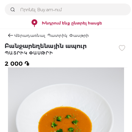
Խնդրում ենք ընտրել հասցե
Վերադառնալ Պատրիկ Փասթրի
Բանջարեղենային ապուր
ՊԱՏՐԻԿ ՓԱՍԹՐԻ
2 000 ֏