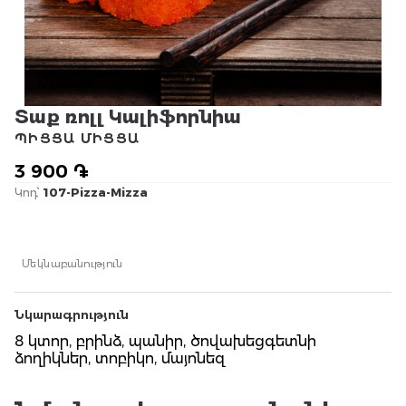
Տաք ռոլլ Կալիֆորնիա
ՊԻՑՑԱ ՄԻՑՑԱ
3 900 ֏
Կոդ՝
107-Pizza-Mizza
Մեկնաբանություն
Նկարագրություն
8 կտոր, բրինձ, պանիր, ծովախեցգետնի
ձողիկներ, տոբիկո, մայոնեզ