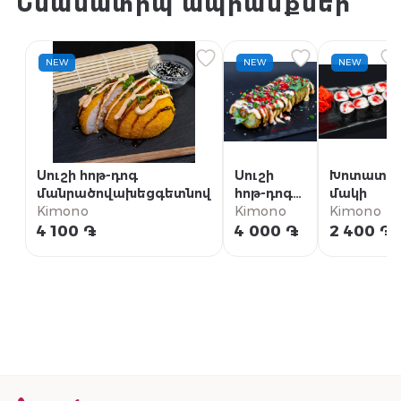
Նմանատիպ ապրանքներ
NEW
NEW
NEW
Սուշի հոթ-դոգ
Սուշի
Խոտատե
մանրածովախեցգետնով
հոթ-դոգ
մակի
Kimono
սաղմոնով
Kimono
Kimono
4 100 ֏
4 000 ֏
2 400 ֏