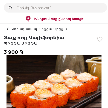
Խնդրում ենք ընտրել հասցե
Վերադառնալ Պիցցա Միցցա
Տաք ռոլլ Կալիֆորնիա
ՊԻՑՑԱ ՄԻՑՑԱ
3 900 ֏