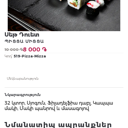
Սեթ Դուետ
ՊԻՑՑԱ ՄԻՑՑԱ
8 000 ֏
10 000 ֏
Կոդ՝
519-Pizza-Mizza
Մեկնաբանություն
Նկարագրություն
32 կտոր, Սյոգուն, Ֆիլադելֆիա դաբլ, Կապպա
մակի, Մակի պանրով և մասագոյով
Նմանատիպ ապրանքներ