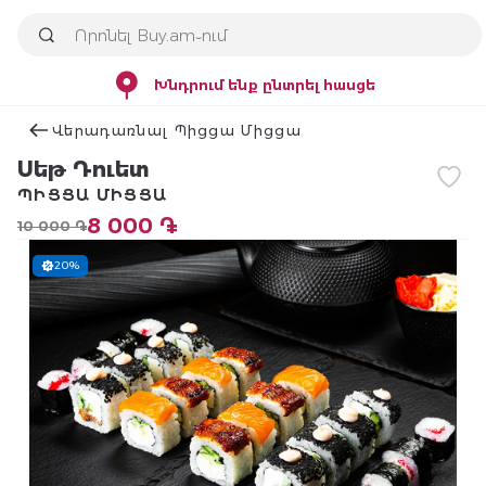
Խնդրում ենք ընտրել հասցե
Վերադառնալ Պիցցա Միցցա
Սեթ Դուետ
ՊԻՑՑԱ ՄԻՑՑԱ
8 000 ֏
10 000 ֏
20%