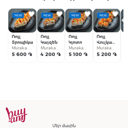
NEW
NEW
NEW
NEW
Ռոլլ
Ռոլլ
Ռոլլ
Ռոլլ
Մ
Տրոպիկա
Կայզեն
Կյոտո
Վուլկան
ռ
Murakami
Murakami
Murakami
սաղմոն
Murakami
G
City
City
City
City
B
5 600 ֏
4 200 ֏
5 100 ֏
5 200 ֏
1
Մեր մասին