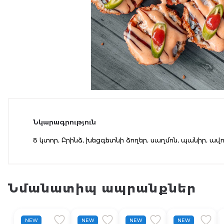
Նկարագրություն
8 կտոր, Բրինձ, խեցգետնի ձողեր, սաղմոն, պանիր, ավոկ
Նմանատիպ ապրանքներ
NEW
NEW
NEW
NEW