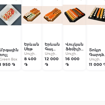
Երևան
Երևան
Վուլկան
Սեթ
Գայ
Ֆեմիլի
Մրգային
Տոկյո
Սեթ
Սեթ
Սուշի
Սուշի
Սուշի
ռոլլ
Գարդե
Սուն
Սուն
Սուն
8 400
12 000
16 000
Սեթ
Green Box
Սուշի
Սուն
1 950 ֏
֏
֏
֏
11 000 