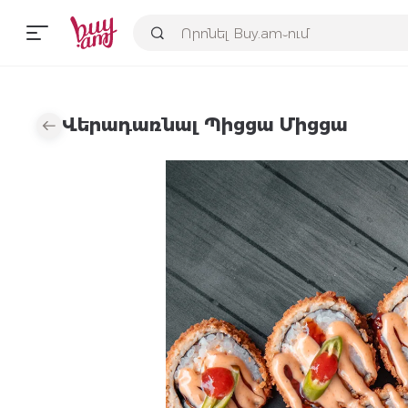
Վերադառնալ Պիցցա Միցցա