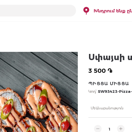
Խնդրում ենք ը
Սփայսի տ
3 500 ֏
ՊԻՑՑԱ ՄԻՑՑԱ
Կոդ՝
SW93423-Pizza-
Մեկնաբանություն