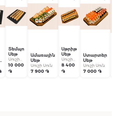
Տեմպո
Սթրիթ
Սեթ
Սեթ
Ամառային
Ստարտեր
Սուշի
Սուշի
ն
Սեթ
Սեթ
Սուն
Սուն
10 000
8 400
Սուշի Սուն
Սուշի Սուն
Ս
֏
֏
7 900 ֏
֏
7 000 ֏