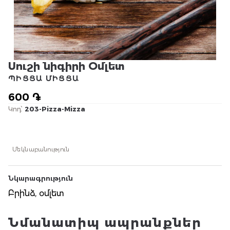
Սուշի նիգիրի Օմլետ
ՊԻՑՑԱ ՄԻՑՑԱ
600 ֏
Կոդ՝
203-Pizza-Mizza
Մեկնաբանություն
Նկարագրություն
Բրինձ, օմլետ
Նմանատիպ ապրանքներ