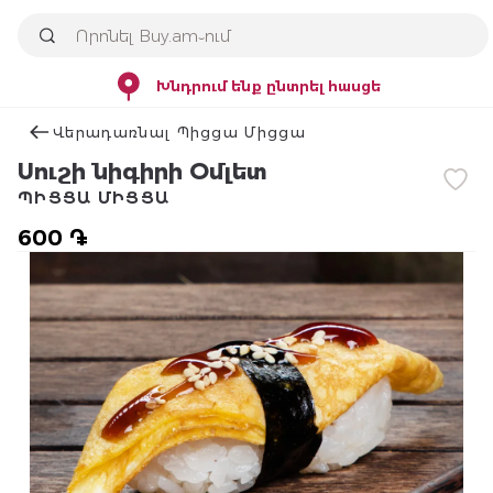
Խնդրում ենք ընտրել հասցե
Վերադառնալ Պիցցա Միցցա
Սուշի նիգիրի Օմլետ
ՊԻՑՑԱ ՄԻՑՑԱ
600 ֏