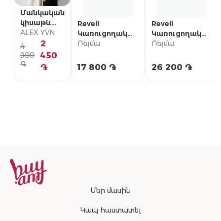
Մանկական
կիսաթև
Revell
Revell
շապիկ
ALEX YVN
Կառուցողական
Կառուցողական
2
հավաքածու
Ռեյմա
հավաքածու
Ռեյմա
4
«Mercedes-Benz
«Focke-Wulf Fw
450
900
SSKL»
200 C-5/C-8
֏
֏
17 800 ֏
26 200 ֏
Condor»
Մեր մասին
Կապ հաստատել