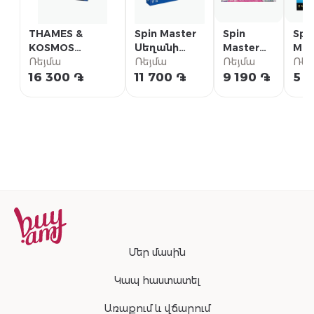
THAMES &
Spin Master
Spin
Spi
KOSMOS
Սեղանի
Master
Mas
Սեղանի խաղ
Ռեյմա
խաղ
Ռեյմա
Սեղանի
Ռեյմա
Փա
Ռեյ
«Թաուերբրիքս»
«Ռուբիկ
խաղ
շա
16 300 ֏
11 700 ֏
9 190 ֏
5 1
խորանարդ:
Gabby's
Spi
Մրցման
Dollhouse
Mas
թարմացում»
"Meow-
Mazing"
Մեր մասին
Կապ հաստատել
Առաքում և վճարում