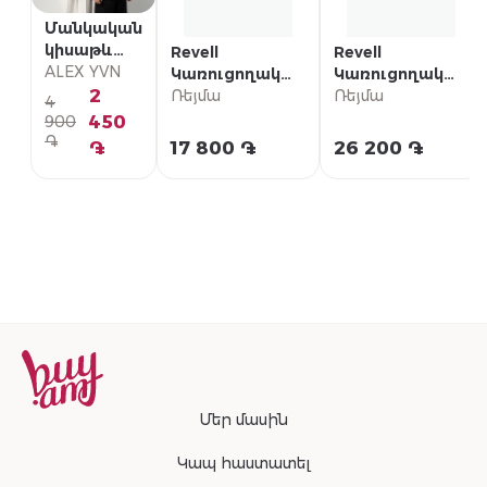
Մանկական
կիսաթև
Revell
Revell
շապիկ
ALEX YVN
Կառուցողական
Կառուցողական
2
հավաքածու
Ռեյմա
հավաքածու
Ռեյմա
4
«Mercedes-Benz
«Focke-Wulf Fw
450
900
SSKL»
200 C-5/C-8
֏
֏
17 800 ֏
26 200 ֏
Condor»
Մեր մասին
Կապ հաստատել