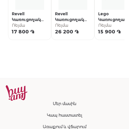
Revell
Revell
Lego
Կառուցողական
Կառուցողական
Կառուցողակ
հավաքածու
Ռեյմա
հավաքածու
Ռեյմա
խաղ Speed
Ռեյմա
«Mercedes-Benz
«Focke-Wulf Fw
Champions «F
17 800 ֏
26 200 ֏
15 900 ֏
SSKL»
200 C-5/C-8
ACADEMY™
Condor»
LEGO®
մրցարշավայ
մեքենա»
Մեր մասին
Կապ հաստատել
Առաքում և վճարում