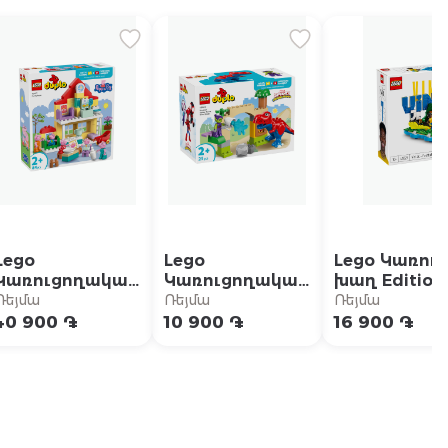
Lego
Lego
Lego Կառու
Կառուցողական
Կառուցողական
խաղ Edition
խաղ Duplo
խաղ Duplo
կրտսեր.
Ռեյմա
Ռեյմա
Ռեյմա
«Ընտանեկան
«Դինոզավր
Ֆուտբոլայի
40 900 ֏
10 900 ֏
16 900 ֏
տուն»
Սփայդի-Ռեքսն
կարևոր
ընդդեմ Կանաչ
իրադարձութ
Գոբլինի»