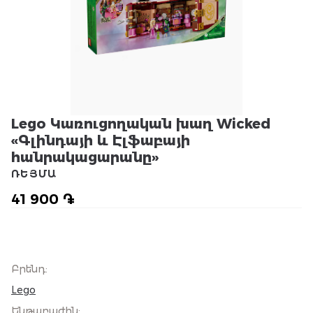
Lego Կառուցողական խաղ Wicked
«Գլինդայի և Էլֆաբայի
հանրակացարանը»
ՌԵՅՄԱ
41 900 ֏
Բրենդ
:
Lego
Ենթաբաժին
: