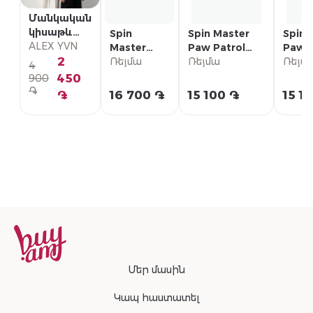
Մանկական
կիսաթև
Spin
Spin Master
Spin 
շապիկ
ALEX YVN
Master
Paw Patrol
Paw P
2
Ֆիգուրներ
Ռեյմա
արձակիչ
Ռեյմա
արձա
Ռեյմ
4
Paw Patrol
մեքենաներով
մեքե
450
900
«Everest
«Սքայ»
«Մար
֏
֏
16 700 ֏
15 100 ֏
15 1
Deluxe
ձնագնաց»
Մեր մասին
Կապ հաստատել