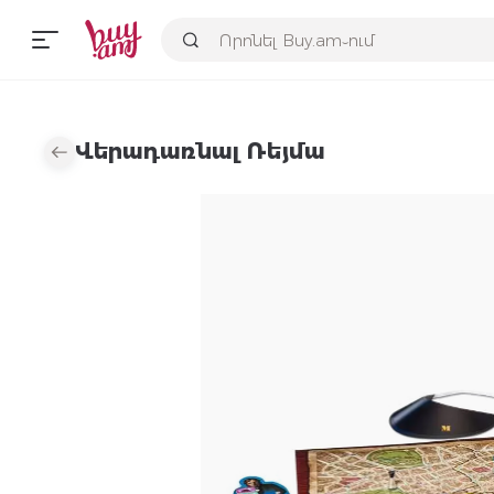
Վերադառնալ Ռեյմա