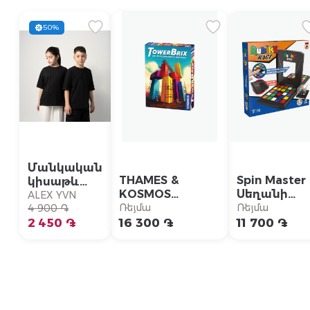
50%
Մանկական
THAMES &
Spin Master
կիսաթև
KOSMOS
Սեղանի
շապիկ
ALEX YVN
Սեղանի խաղ
խաղ
Ռեյմա
Ռեյմա
4 900 ֏
«Թաուերբրիքս»
«Ռուբիկ
2 450 ֏
16 300 ֏
11 700 ֏
խորանարդ
Մրցման
թարմացում