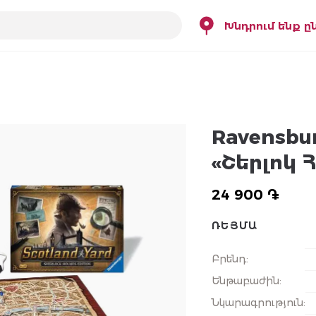
Խնդրում ենք ը
Ravensbu
«Շերլոկ Հ
24 900 ֏
ՌԵՅՄԱ
Բրենդ
:
Ենթաբաժին
:
Նկարագրություն
: