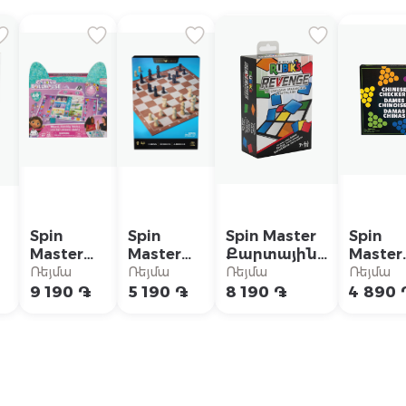
Spin
Spin
Spin Master
Spin
Master
Master
Քարտային
Master
Սեղանի
Փայտե
խաղ
Սեղան
Ռեյմա
Ռեյմա
Ռեյմա
Ռեյմա
խաղ
շախմատ
«Ռուբիկ
խաղ
9 190 ֏
5 190 ֏
8 190 ֏
4 890 
:
Gabby's
Spin
խորանարդ»
«Չինա
Dollhouse
Master
շաշկի
»
"Meow-
Mazing"