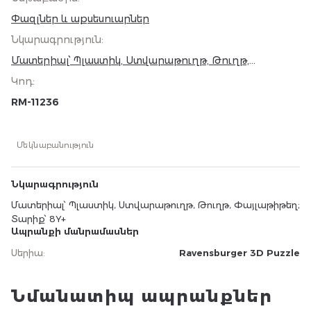
Փազլներ և աքսեսուարներ
Նկարագրություն
:
Մատերիալ՝ Պլաստիկ, Ստվարաթուղթ, Թուղթ,
Փայլաթիթեղ; Տարիք՝ 8Y+
Կոդ
:
RM-11236
Մեկնաբանություն
Նկարագրություն
Մատերիալ՝ Պլաստիկ, Ստվարաթուղթ, Թուղթ, Փայլաթիթեղ;
Տարիք՝ 8Y+
Ապրանքի մանրամասներ
Սերիա
:
Ravensburger 3D Puzzle
Նմանատիպ ապրանքներ