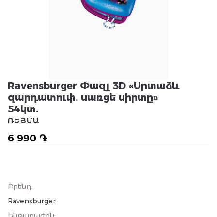
Ravensburger Փազլ 3D «Սրտաձև
զարդատուփ. սառցե սիրտը»
54կտ.
ՌԵՅՄԱ
6 990 ֏
Բրենդ
:
Ravensburger
Ենթաբաժին
: