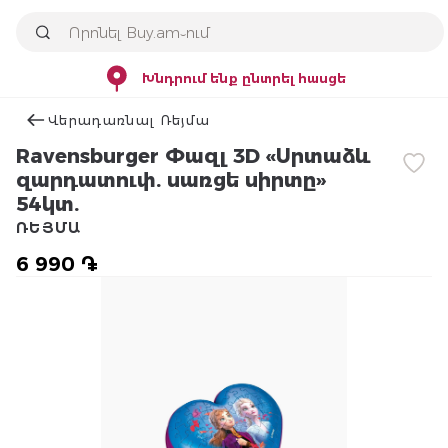
Խնդրում ենք ընտրել հասցե
Վերադառնալ Ռեյմա
Ravensburger Փազլ 3D «Սրտաձև
զարդատուփ. սառցե սիրտը»
54կտ.
ՌԵՅՄԱ
6 990 ֏