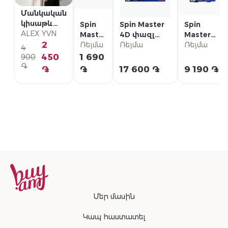
Մանկական
կիսաթև
Spin
Spin Master
Spin
շապիկ
ALEX YVN
Master
4D փազլ
Master
2
Փազլ
Ռեյմա
Marvel studio
Ռեյմա
4D փազլ
Ռեյմա
4
Paw
«Երկաթե
Harry
450
1 690
900
Patrol
մարդու
Potter
֏
֏
֏
17 600 ֏
9 190 ֏
48 կտ
սաղավարտ»
«Հարրի
Փոթթեր»
Մեր մասին
Կապ հաստատել