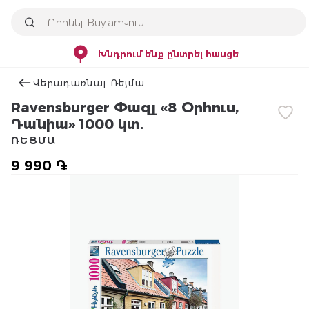
Խնդրում ենք ընտրել հասցե
Վերադառնալ Ռեյմա
Ravensburger Փազլ «8 Օրհուս,
Դանիա» 1000 կտ.
ՌԵՅՄԱ
9 990 ֏